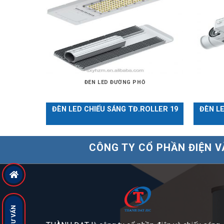
ĐÈN LED ĐƯỜNG PHỐ
ROLER.01
ĐÈN LED CHIẾU SÁNG TĐ.ROLLER 19
ĐÈN LE
CÔNG TY CỔ PHẦN ĐIỆN V