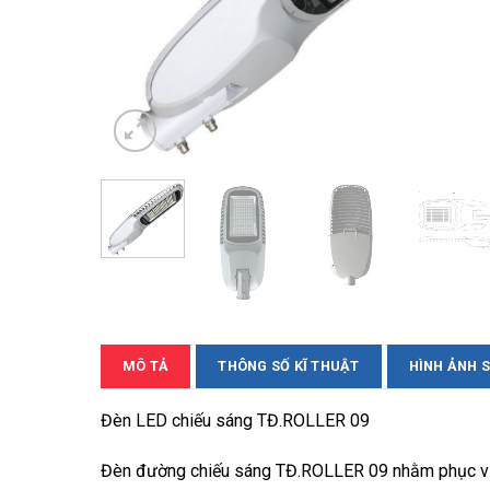
MÔ TẢ
THÔNG SỐ KĨ THUẬT
HÌNH ẢNH 
Đèn LED chiếu sáng TĐ.ROLLER 09
Đèn đường chiếu sáng TĐ.ROLLER 09 nhằm phục vụ ch