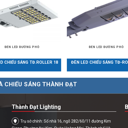
ĐÈN LED ĐƯỜNG PHỐ
ĐÈN LED ĐƯỜNG PHỐ
D CHIẾU SÁNG TĐ.ROLLER 18
ĐÈN LED CHIẾU SÁNG TĐ-RO
À CHIẾU SÁNG THÀNH ĐẠT
Thành Đạt Lighting
B
Trụ sở chính: Số nhà 16, ngõ 282/60/11 đường Kim