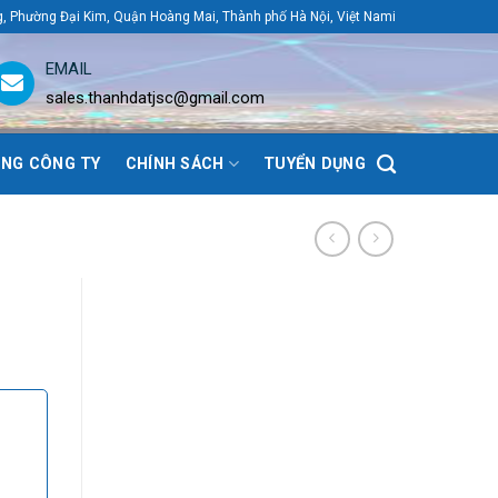
g, Phường Đại Kim, Quận Hoàng Mai, Thành phố Hà Nội, Việt Nami
EMAIL
sales.thanhdatjsc@gmail.com
NG CÔNG TY
CHÍNH SÁCH
TUYỂN DỤNG