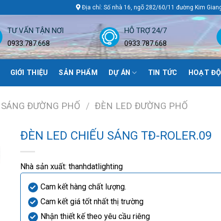
Địa chỉ: Số nhà 16, ngõ 282/60/11 đường Kim Gian
TƯ VẤN TẬN NƠI
HỖ TRỢ 24/7
0933.787.668
0933.787.668
GIỚI THIỆU
SẢN PHẨM
DỰ ÁN
TIN TỨC
HOẠT ĐỘ
 SÁNG ĐƯỜNG PHỐ
/
ĐÈN LED ĐƯỜNG PHỐ
ĐÈN LED CHIẾU SÁNG TĐ-ROLER.09
Nhà sản xuất:
thanhdatlighting
Cam kết hàng chất lượng.
Cam kết giá tốt nhất thị trường
Nhận thiết kế theo yêu cầu riêng