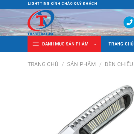
Skip
ÀNH ĐẠT LIGHTTING KÍNH CHÀO QUÝ KHÁCH
to
content
TRANG CHỦ
DANH MỤC SẢN PHẨM
TRANG CHỦ
/
SẢN PHẨM
/
ĐÈN CHIẾU