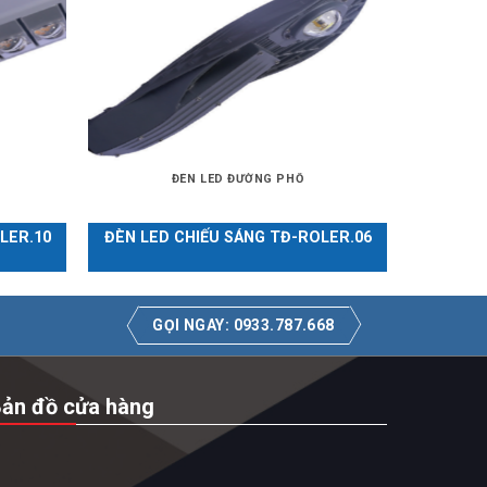
ĐÈN LED ĐƯỜNG PHỐ
LER.10
ĐÈN LED CHIẾU SÁNG TĐ-ROLER.06
GỌI NGAY: 0933.787.668
ản đồ cửa hàng