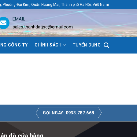
g, Phường Đại Kim, Quận Hoàng Mai, Thành phố Hà Nội, Việt Nami
EMAIL
sales.thanhdatjsc@gmail.com
NG CÔNG TY
CHÍNH SÁCH
TUYỂN DỤNG
GỌI NGAY: 0933.787.668
ản đồ cửa hàng