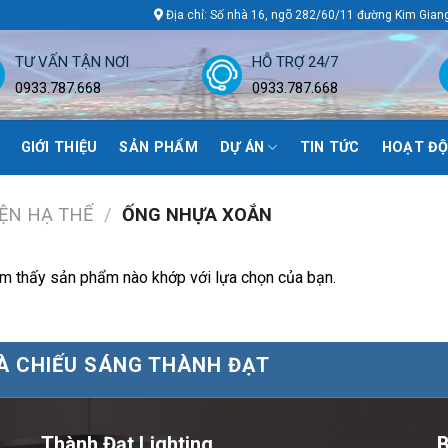
Địa chỉ: Số nhà 16, ngõ 282/60/11 đường Kim Gian
TƯ VẤN TẬN NƠI
HỖ TRỢ 24/7
0933.787.668
0933.787.668
GIỚI THIỆU
SẢN PHẨM
DỰ ÁN
TIN TỨC
HOẠT ĐỘ
IỆN HẠ THẾ
/
ỐNG NHỰA XOẮN
m thấy sản phẩm nào khớp với lựa chọn của bạn.
À CHIẾU SÁNG THÀNH ĐẠT
Thành Đạt Lighting
B