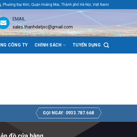
g, Phường Đại Kim, Quận Hoàng Mai, Thành phố Hà Nội, Việt Nami
EMAIL
sales.thanhdatjsc@gmail.com
NG CÔNG TY
CHÍNH SÁCH
TUYỂN DỤNG
GỌI NGAY: 0933.787.668
ản đồ cửa hàng