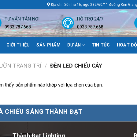
Địa chỉ: Số nhà 16, ngõ 282/60/11 đường Kim Gian
TƯ VẤN TẬN NƠI
HỖ TRỢ 24/7
0933.787.668
0933.787.668
GIỚI THIỆU
SẢN PHẨM
DỰ ÁN
TIN TỨC
HOẠT ĐỘ
ƯỜN TRANG TRÍ
/
ĐÈN LED CHIẾU CÂY
m thấy sản phẩm nào khớp với lựa chọn của bạn.
À CHIẾU SÁNG THÀNH ĐẠT
Thành Đạt Lighting
B