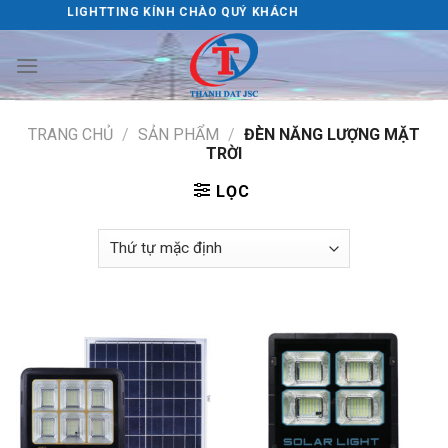
Skip
H ĐẠT LIGHTTING KÍNH CHÀO QUÝ KHÁCH
to
content
TRANG CHỦ
/
SẢN PHẨM
/
ĐÈN NĂNG LƯỢNG MẶT
TRỜI
LỌC