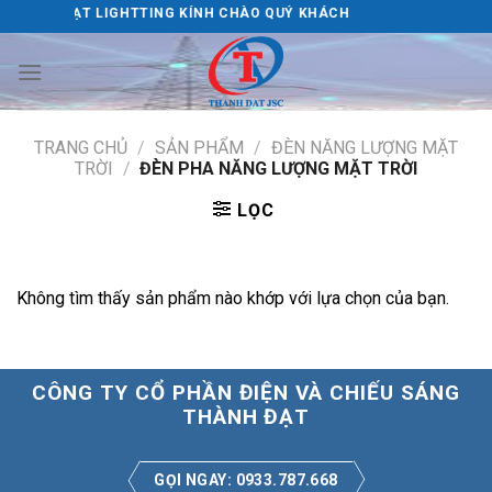
Skip
THÀNH ĐẠT LIGHTTING KÍNH CHÀO QUÝ KHÁCH
to
content
TRANG CHỦ
/
SẢN PHẨM
/
ĐÈN NĂNG LƯỢNG MẶT
TRỜI
/
ĐÈN PHA NĂNG LƯỢNG MẶT TRỜI
LỌC
Không tìm thấy sản phẩm nào khớp với lựa chọn của bạn.
CÔNG TY CỔ PHẦN ĐIỆN VÀ CHIẾU SÁNG
THÀNH ĐẠT
GỌI NGAY: 0933.787.668