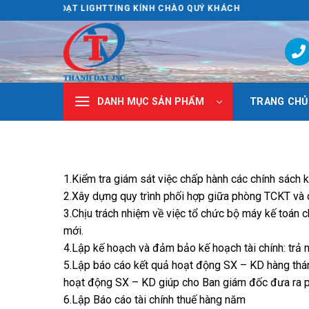
Skip
THÀNH ĐẠT LIGHTTING KÍNH CHÀO QUÝ KHÁCH
to
content
TRANG CHỦ
DANH MỤC SẢN PHẨM
1.Kiểm tra giám sát việc chấp hành các chính sách ki
2.Xây dựng quy trình phối hợp giữa phòng TCKT và 
3.Chịu trách nhiệm về việc tổ chức bộ máy kế toán 
mới.
4.Lập kế hoạch và đảm bảo kế hoạch tài chính: trả 
5.Lập báo cáo kết quả hoạt động SX – KD hàng thán
hoạt động SX – KD giúp cho Ban giám đốc đưa ra p
6.Lập Báo cáo tài chính thuế hàng năm