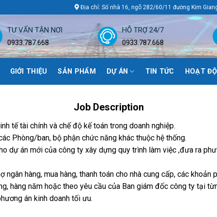
Địa chỉ: Số nhà 16, ngõ 282/60/11 đường Kim Gian
TƯ VẤN TẬN NƠI
HỖ TRỢ 24/7
0933.787.668
0933.787.668
GIỚI THIỆU
SẢN PHẨM
DỰ ÁN
TIN TỨC
HOẠT ĐỘ
Job Description
nh tế tài chính và chế độ kế toán trong doanh nghiệp.
các Phòng/ban, bộ phận chức năng khác thuộc hệ thống.
cho dự án mới của công ty xây dựng quy trình làm việc ,đưa ra ph
nợ ngân hàng, mua hàng, thanh toán cho nhà cung cấp, các khoản p
g, hàng năm hoặc theo yêu cầu của Ban giám đốc công ty tại từng
hương án kinh doanh tối ưu.