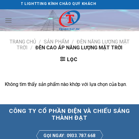
Skip
HÀNH ĐẠT LIGHTTING KÍNH CHÀO QUÝ KHÁCH
to
content
TRANG CHỦ
/
SẢN PHẨM
/
ĐÈN NĂNG LƯỢNG MẶT
TRỜI
/
ĐÈN CAO ÁP NĂNG LƯỢNG MẶT TRỜI
LỌC
Không tìm thấy sản phẩm nào khớp với lựa chọn của bạn.
CÔNG TY CỔ PHẦN ĐIỆN VÀ CHIẾU SÁNG
THÀNH ĐẠT
GỌI NGAY: 0933.787.668