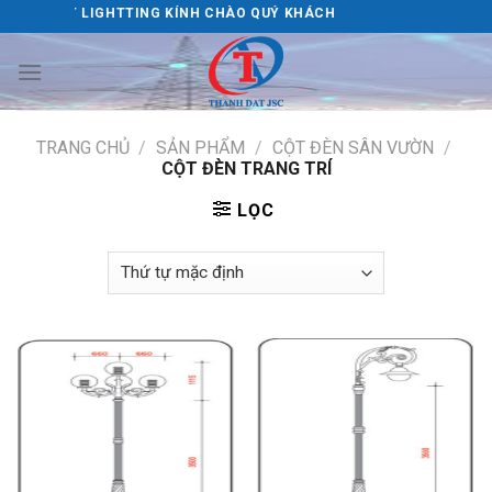
Skip
NH ĐẠT LIGHTTING KÍNH CHÀO QUÝ KHÁCH
to
content
TRANG CHỦ
/
SẢN PHẨM
/
CỘT ĐÈN SÂN VƯỜN
/
CỘT ĐÈN TRANG TRÍ
LỌC