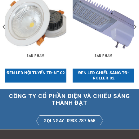
SẢN PHẨM
SẢN PHẨM
ĐÈN LED NỘI TUYẾN TĐ-NT.02
ĐÈN LED CHIẾU SÁNG TĐ-
ROLLER.02
CÔNG TY CỔ PHẦN ĐIỆN VÀ CHIẾU SÁNG
THÀNH ĐẠT
GỌI NGAY: 0933.787.668