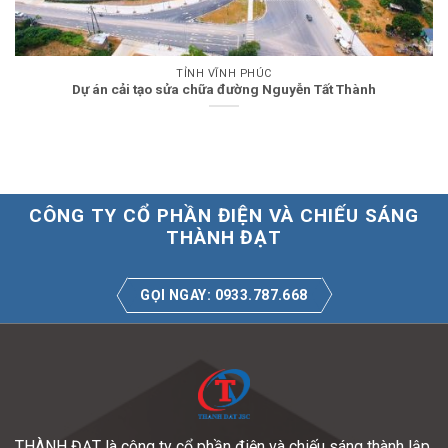
TỈNH VĨNH PHÚC
Dự án cải tạo sửa chữa đường Nguyễn Tất Thành
CÔNG TY CỔ PHẦN ĐIỆN VÀ CHIẾU SÁNG
THÀNH ĐẠT
GỌI NGAY: 0933.787.668
THÀNH ĐẠT là công ty cổ phần điện và chiếu sáng thành lập